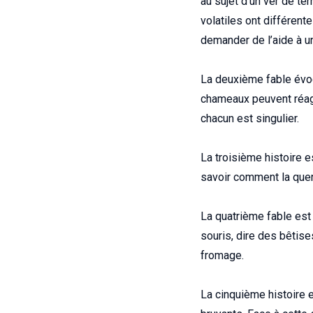
au sujet d’un ver de ter
volatiles ont différente
demander de l’aide à un
La deuxième fable évoq
chameaux peuvent réagir
chacun est singulier.
La troisième histoire e
savoir comment la quere
La quatrième fable est 
souris, dire des bêtise
fromage.
La cinquième histoire es