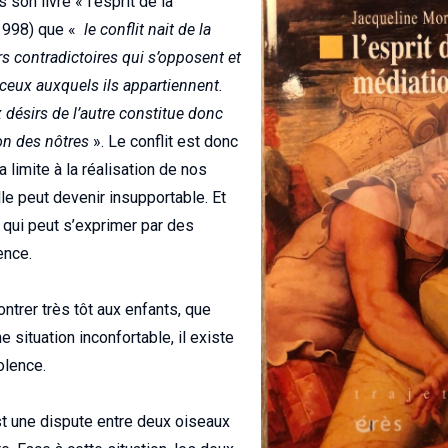
son livre « l’esprit de la
 1998) que «
le conflit nait de la
s contradictoires qui s’opposent et
 ceux auxquels ils appartiennent.
 désirs de l’autre constitue donc
ion des nôtres
». Le conflit est donc
 limite à la réalisation de nos
lle peut devenir insupportable. Et
 qui peut s’exprimer par des
ence.
ontrer très tôt aux enfants, que
ne situation inconfortable, il existe
olence.
st une dispute entre deux oiseaux