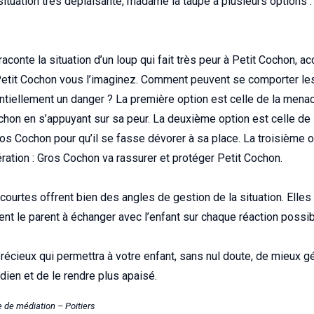
situation très déplaisante, madame la taupe a plusieurs options : c
e raconte la situation d’un loup qui fait très peur à Petit Cochon,
 Petit Cochon vous l’imaginez. Comment peuvent se comporter le
entiellement un danger ? La première option est celle de la mena
hon en s’appuyant sur sa peur. La deuxième option est celle de l
s Cochon pour qu’il se fasse dévorer à sa place. La troisième o
pération : Gros Cochon va rassurer et protéger Petit Cochon.
ourtes offrent bien des angles de gestion de la situation. Elles
ent le parent à échanger avec l’enfant sur chaque réaction possib
s précieux qui permettra à votre enfant, sans nul doute, de mieux g
dien et de le rendre plus apaisé.
de médiation – Poitiers