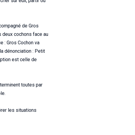
rier sur eux, partir ou
 accompagné de Gros
s deux cochons face au
ce : Gros Cochon va
a dénonciation : Petit
ption est celle de
 terminent toutes par
le.
érer les situations