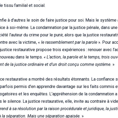
e tissu familial et social.
nfie à d’autres le soin de faire justice pour soi. Mais le système 
tice à soi-même. La condamnation par la justice pénale, dans une 
iété l’auteur du crime pour le punir, alors que la justice restaurat
ontre avec la victime, «
le rassemblement par la parole
». Pour ac
 justice restaurative propose trois expériences : renouer avec l’ac
à nouveau dans le temps.
« L’action, la parole et le temps, trois ou
nt de la justice ordinaire et d’un droit conçu comme système.
»
ice restaurative a montré des résultats étonnants. La confiance s
 a parfois permis d’en apprendre davantage sur les faits commis 
rrogatoires et les enquêtes. L’appréhension de la condamnation a
le silence. La justice restaurative, elle, invite au contraire à vid
end à sa résolution par la raison procédurale et juridique, la just
la séparation. Mais une séparation apaisée.
»