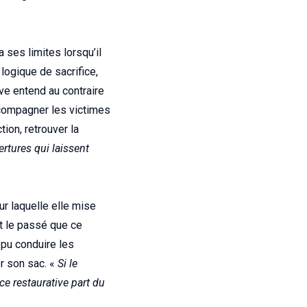
a ses limites lorsqu’il
logique de sacrifice,
ive entend au contraire
compagner les victimes
tion, retrouver la
vertures qui laissent
ur laquelle elle mise
et le passé que ce
 pu conduire les
er son sac. «
Si le
ice restaurative part du