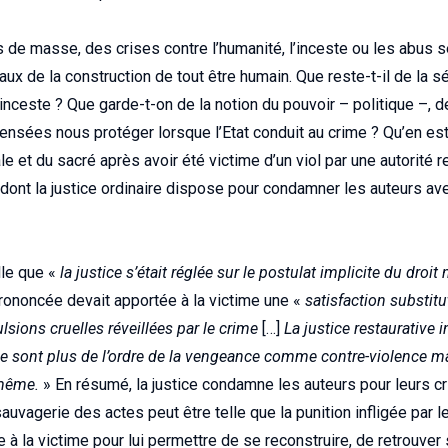
s de masse, des crises contre l’humanité, l’inceste ou les abus 
x de la construction de tout être humain. Que reste-t-il de la sé
’inceste ? Que garde-t-on de la notion du pouvoir – politique –, d
 censées nous protéger lorsque l’Etat conduit au crime ? Qu’en est
le et du sacré après avoir été victime d’un viol par une autorité r
ont la justice ordinaire dispose pour condamner les auteurs avec
lle que «
la justice s’était réglée sur le postulat implicite du droit 
rononcée devait apportée à la victime une «
satisfaction substitu
lsions cruelles réveillées par le crime
[…]
La justice restaurative 
 ne sont plus de l’ordre de la vengeance comme contre-violence m
-même.
» En résumé, la justice condamne les auteurs pour leurs c
 sauvagerie des actes peut être telle que la punition infligée par l
à la victime pour lui permettre de se reconstruire, de retrouver 