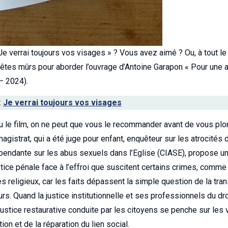
Je verrai toujours vos visages » ? Vous avez aimé ? Ou, à tout le
 êtes mûrs pour aborder l’ouvrage d’Antoine Garapon « Pour une au
 – 2024).
:
Je verrai toujours vos visages
u le film, on ne peut que vous le recommander avant de vous plon
magistrat, qui a été juge pour enfant, enquêteur sur les atrocit
endante sur les abus sexuels dans l’Eglise (CIASE), propose un
ustice pénale face à l’effroi que suscitent certains crimes, comme
religieux, car les faits dépassent la simple question de la tran
urs. Quand la justice institutionnelle et ses professionnels du dro
justice restaurative conduite par les citoyens se penche sur les v
ion et de la réparation du lien social.