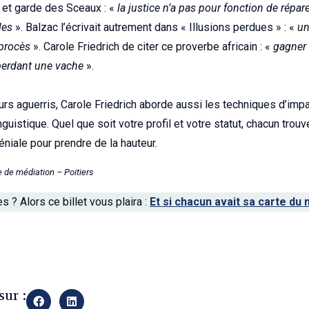
 et garde des Sceaux : «
la justice n’a pas pour fonction de répar
les
». Balzac l’écrivait autrement dans « Illusions perdues » : «
un
procès
». Carole Friedrich de citer ce proverbe africain : «
gagner 
perdant une vache
».
urs aguerris, Carole Friedrich aborde aussi les techniques d’impa
uistique. Quel que soit votre profil et votre statut, chacun tro
éniale pour prendre de la hauteur.
de médiation – Poitiers
 ? Alors ce billet vous plaira :
Et si chacun avait sa carte du
y
sur :