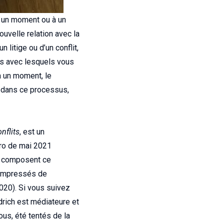
à un moment ou à un
ouvelle relation avec la
 litige ou d’un conflit,
es avec lesquels vous
à un moment, le
re dans ce processus,
nflits
, est un
éro de mai 2021
ui composent ce
 empressés de
020). Si vous suivez
edrich est médiateure et
us, été tentés de la