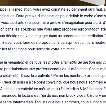
appel à la médiation, vous avez constaté évidemment qu’il faut, 
agination. Faire preuve d’imagination pour définir le cadre d’une n
vous souhaitez renouer, faire preuve d’imagination pour sortir d’un
tion dans les solutions que vous allez proposer aux protagonist
vous décidez de vous engager dans un processus de médiation, 
s là pour vous faire des propositions puisqu’il est un tiers neut
 les résolutions pour sortir de votre situation.
de la médiation et de tous les modes alternatifs de gestion des co
se prioritairement aux professionnels de la médiation. Son num
a créativité : Osez la créativité ! Parmi les nombreux articles q
ole Friedrich nous a à ce point convaincu que nous nous sommes
Audace et créativité en médiation » (Ed. Médias & Médiations, 2
z remarqué, la lecture est l’un de nos nombreux vices. Carole Fri
ésente Intermédiés. Taquins que nous sommes, nous aurions, no