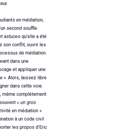
eur.
udiants en médiation,
’un second souffle.
et astuces qu’elle a été
 son conflit, ouvrir les
processus de médiation.
geant dans une
locage et appliquer une
le
». Alors, laissez libre
gner dans cette voie.
uros, même complètement
 souvent «
un gros
ativité en médiation »
ination à un code civil
pporter les propos d’Eric