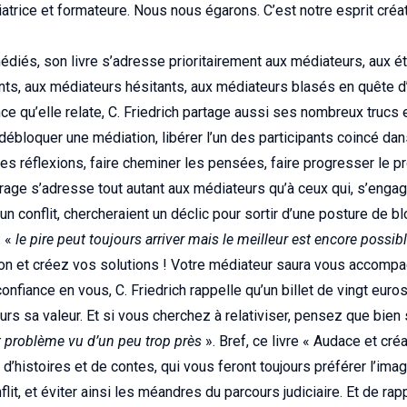
rice et formateure. Nous nous égarons. C’est notre esprit créat
diés, son livre s’adresse prioritairement aux médiateurs, aux ét
ts, aux médiateurs hésitants, aux médiateurs blasés en quête d
ce qu’elle relate, C. Friedrich partage aussi ses nombreux trucs 
débloquer une médiation, libérer l’un des participants coincé dans
les réflexions, faire cheminer les pensées, faire progresser le 
vrage s’adresse tout autant aux médiateurs qu’à ceux qui, s’enga
’un conflit, chercheraient un déclic pour sortir d’une posture de b
: «
le pire peut toujours arriver mais le meilleur est encore possib
ion et créez vos solutions ! Votre médiateur saura vous accompa
confiance en vous, C. Friedrich rappelle qu’un billet de vingt e
urs sa valeur. Et si vous cherchez à relativiser, pensez que bien
t problème vu d’un peu trop près
». Bref, ce livre « Audace et cré
d’histoires et de contes, qui vous feront toujours préférer l’imag
flit, et éviter ainsi les méandres du parcours judiciaire. Et de ra