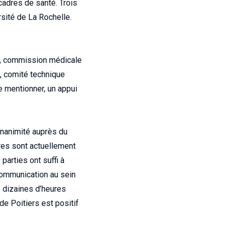
cadres de santé. Trois
rsité de La Rochelle.
re, commission médicale
, comité technique
e mentionner, un appui
’unanimité auprès du
tres sont actuellement
parties ont suffi à
 communication au sein
s dizaines d’heures
de Poitiers est positif