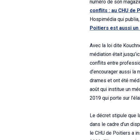
numéro de son magazi
conflits : au CHU de P
Hospimédia qui publia,
Poitiers est aussi un
Avec la loi dite Kouchn
médiation était jusqu’ic
conflits entre profess
d’encourager aussi la m
drames et ont été médi
août qui institue un mé
2019 qui porte sur l’él
Le décret stipule que l
dans le cadre d’un disp
le CHU de Poitiers a ins