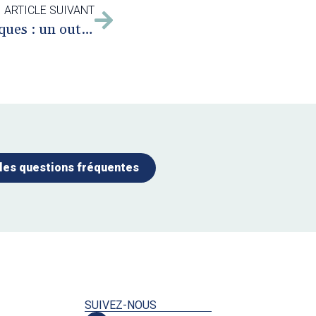
ARTICLE SUIVANT
Les quatre accords toltèques : un outil utile pour le médiateur
 les questions fréquentes
SUIVEZ-NOUS