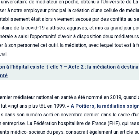
universitaire de médiateur en poche, obtenu à l’Université de La
er à notre employeur principal la création d’une cellule de médi
’établissement était alors vivement secoué par des conflits au s
nitaire de la covid-19 a attisés, aggravés, et mis au grand jour po
énérale a saisi l’opportunité d’avoir à disposition deux médiateur
r à son personnel cet outil, la médiation, avec lequel tout est à f
ial.
n à l’hôpital existe-t-elle ? – Acte 2 : la médiation à destin
anté
e premier médiateur national en santé a été nommé en 2019, quan
 fut vingt ans plus tôt, en 1999. «
A Poitiers, la médiation soign
s dans son numéro sorti en novembre dernier, dans le cadre d’un
n entreprise. La Fédération hospitalière de France (FHF), qui ra
ents médico-sociaux du pays, consacrait également un article sur