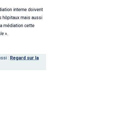
iation interne doivent
es hôpitaux mais aussi
la médiation cette
le
».
ussi :
Regard sur la