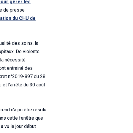
pour gérer les
ce de presse
iation du CHU de
ualité des soins, la
ôpitaux. De violents
 la nécessité
 ont entrainé des
écret n°2019-897 du 28
 et l’arrêté du 30 août
rend n’a pu être résolu
ans cette fenêtre que
 a vu le jour début