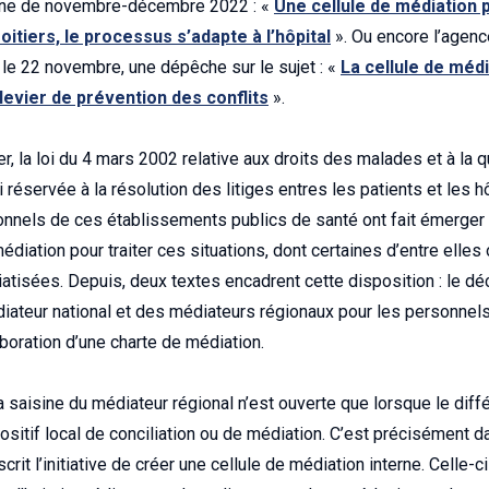
ne de novembre-décembre 2022 : «
Une cellule de médiation 
oitiers, le processus s’adapte à l’hôpital
». Ou encore l’agen
 le 22 novembre, une dépêche sur le sujet : «
La cellule de méd
 levier de prévention des conflits
».
er, la loi du 4 mars 2002 relative aux droits des malades et à la q
i réservée à la résolution des litiges entres les patients et les h
ionnels de ces établissements publics de santé ont fait émerger
édiation pour traiter ces situations, dont certaines d’entre elles
atisées. Depuis, deux textes encadrent cette disposition : le d
diateur national et des médiateurs régionaux pour les personnels,
aboration d’une charte de médiation.
a saisine du médiateur régional n’est ouverte que lorsque le diffé
ositif local de conciliation ou de médiation. C’est précisément d
crit l’initiative de créer une cellule de médiation interne. Celle-ci