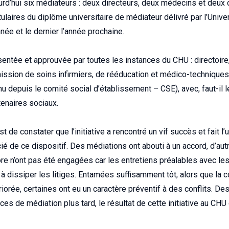
urd’hui six médiateurs : deux directeurs, deux médecins et deux 
itulaires du diplôme universitaire de médiateur délivré par l’Unive
née et le dernier l’année prochaine.
entée et approuvée par toutes les instances du CHU : directoi
ssion de soins infirmiers, de rééducation et médico-techniques
 depuis le comité social d’établissement – CSE), avec, faut-il l
tenaires sociaux.
st de constater que l’initiative a rencontré un vif succès et fait l
ié de ce dispositif. Des médiations ont abouti à un accord, d’au
re n’ont pas été engagées car les entretiens préalables avec les 
t à dissiper les litiges. Entamées suffisamment tôt, alors que la
iorée, certaines ont eu un caractère préventif à des conflits. De
ces de médiation plus tard, le résultat de cette initiative au CHU 