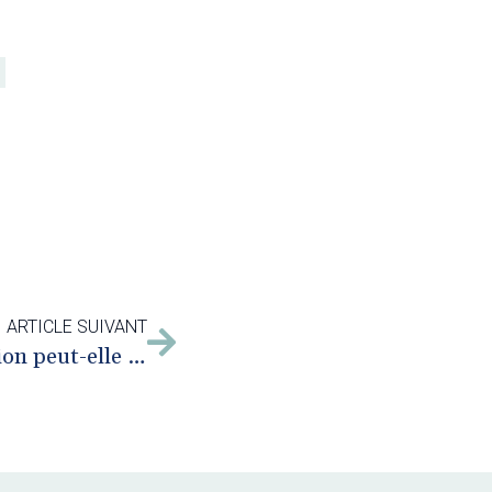
ARTICLE SUIVANT
En entreprise, la médiation peut-elle s’imposer aux salariés en conflit ?