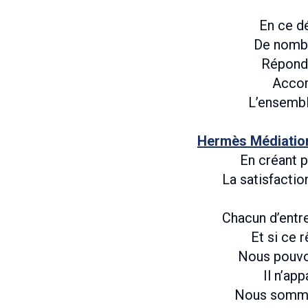
En ce d
De nombr
Répondr
Accom
L’ensembl
Hermès Médiatio
En créant p
La satisfaction
Chacun d’entr
Et si ce 
Nous pouvon
Il n’ap
Nous sommes