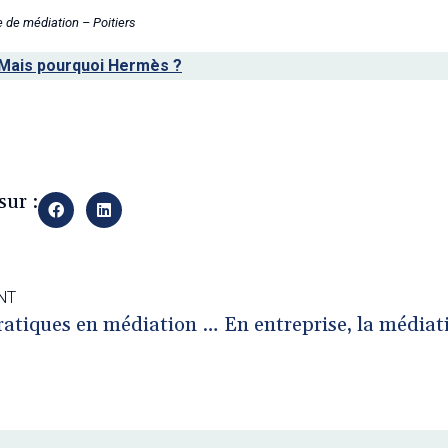
de médiation – Poitiers
Mais pourquoi Hermès ?
y
sur :
NT
L’analyse de pratiques en médiation et la formation : une garantie !